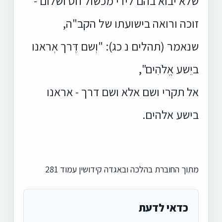
שלא יבוא בהם לידי מכשול חס ושלום -
זוכה ורואה בישועתו של הקב"ה,
שנאמר (תהלים נ כג): "וְשם דֶּרך אְראנו
ביֵשע אֱלֹהִים",
אל תקרי ושם אלא ושם דרך - אראנו
בישע אלהים.
מתוך החוברת בהלכה ובאגדה קידושין עמוד 281
כדאי לדעת