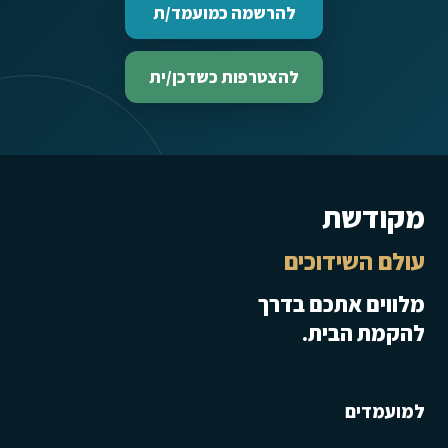
להרשמה כמועמד/ת
להצטרפות כשדכן/ית
מקודשת
עולם השידוכים
מלווים אתכם בדרך
להקמת הבית.
למועמדים