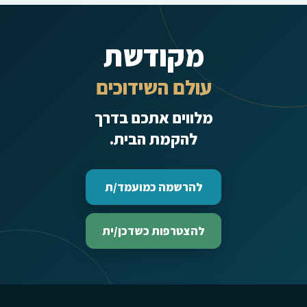
מקודשת
עולם השידוכים
מלווים אתכם בדרך
להקמת הבית.
להרשמה כמועמד/ת
להצטרפות כשדכן/ית